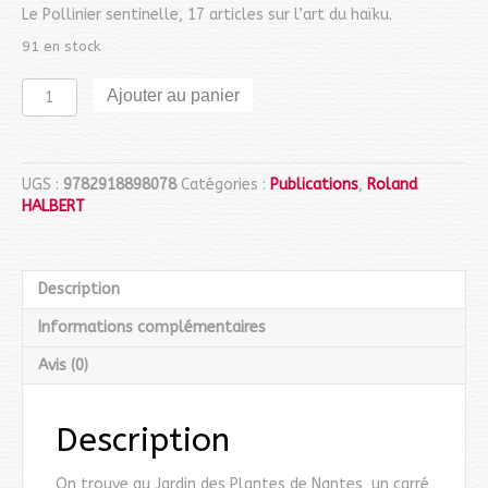
Le Pollinier sentinelle, 17 articles sur l’art du haïku.
91 en stock
quantité
Ajouter au panier
de
Le
Pollinier
sentinelle
UGS :
9782918898078
Catégories :
Publications
,
Roland
HALBERT
Description
Informations complémentaires
Avis (0)
Description
On trouve au Jardin des Plantes de Nantes, un carré