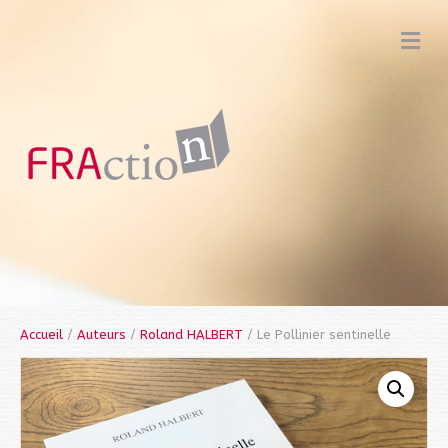
M
e
n
u
Accueil
/
Auteurs
/
Roland HALBERT
/ Le Pollinier sentinelle