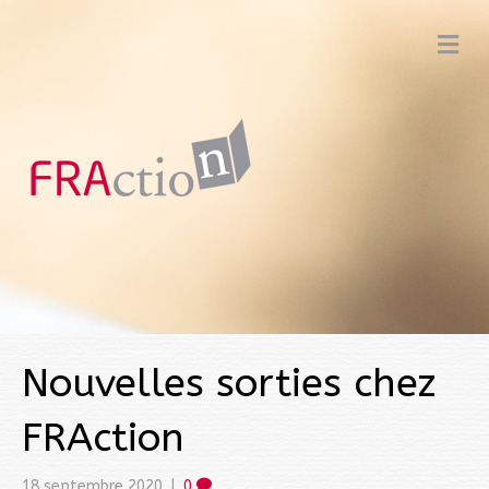
M
e
n
u
Nouvelles sorties chez
FRAction
18 septembre 2020
|
0